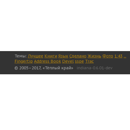
Темы:
Лучшее
Книги
Язык
Сделано
Жизнь
Фото
1:43
...
Fingertip
Address Book
Devel
sspe
Trac
© 2005–2017, «Тёплый край»
indiana-0.6.01-dev