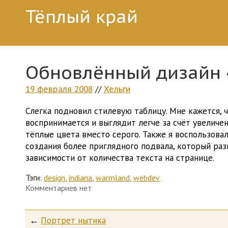
Тёплый край
Обновлённый дизайн 
19 февраля 2008
//
Хельги
Слегка подновил стилевую таблицу. Мне кажется, 
воспринимается и выглядит легче за счёт увеличе
тёплые цвета вместо серого. Также я воспользова
создания более приглядного подвала, который раз
зависимости от количества текста на странице.
Тэги
:
design
,
indiana
,
warmland
,
webdev
Комментариев нет
←
Портрет нытика