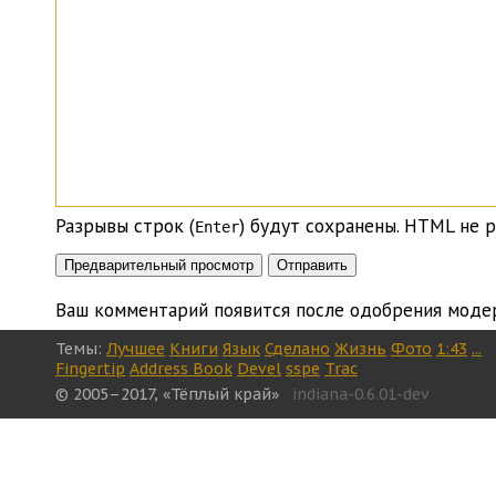
Разрывы строк (
) будут сохранены. HTML не р
Enter
Ваш комментарий появится после одобрения моде
Темы:
Лучшее
Книги
Язык
Сделано
Жизнь
Фото
1:43
...
Fingertip
Address Book
Devel
sspe
Trac
© 2005–2017, «Тёплый край»
indiana-0.6.01-dev