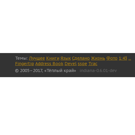
Темы:
Лучшее
Книги
Язык
Сделано
Жизнь
Фото
1:43
...
Fingertip
Address Book
Devel
sspe
Trac
© 2005–2017, «Тёплый край»
indiana-0.6.01-dev