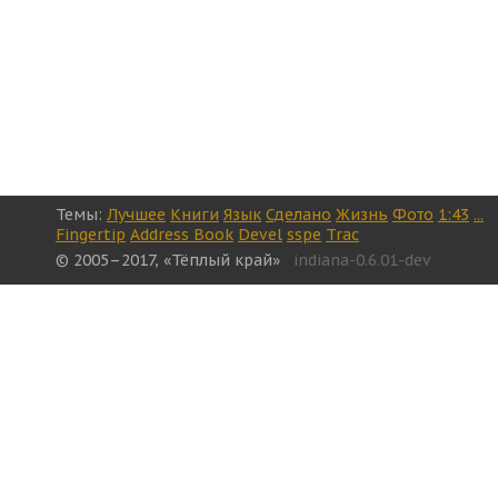
Темы:
Лучшее
Книги
Язык
Сделано
Жизнь
Фото
1:43
...
Fingertip
Address Book
Devel
sspe
Trac
© 2005–2017, «Тёплый край»
indiana-0.6.01-dev