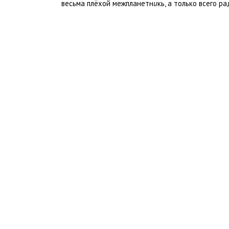
весьма плёхой межпланетн
и
кь, а только всего р