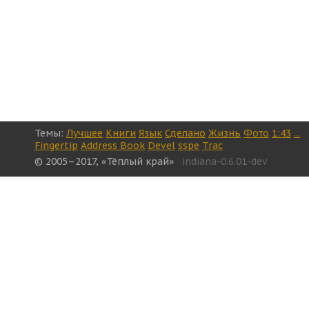
Темы:
Лучшее
Книги
Язык
Сделано
Жизнь
Фото
1:43
...
Fingertip
Address Book
Devel
sspe
Trac
© 2005–2017, «Тёплый край»
indiana-0.6.01-dev