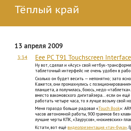
Тёплый край
13 апреля 2009
Eee PC T91 Touchscreen Interfac
3:34
Ну вот, сделал и «Асус» свой нетбук-трансформер
таблеточный интерфейс не очень удобен в работ
Сколько он будет весить — непонятно; зато ясно,
Кажется, они промахнулись с позиционированием
планшета, а получилась, боюсь, недо-«таблетка»
вместо вакомовского дигитайзера… если он ещё 
работать четыре часа, то я лучше возьму свой но
Меня гораздо больше радовал «
Touch Book
»: AR
часов автономной работы, 900 граммов без клави
лучшие черты КПК, «Заурусов», «нокиевских» пла
Кстати, вот ещё
видеопрезентация «тач-бука»
.