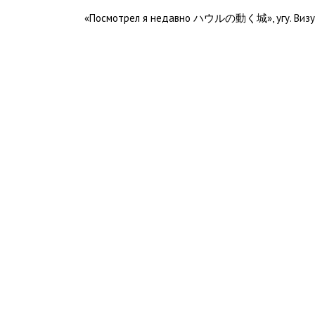
«Посмотрел я недавно ハウルの動く城», угу. Визуа