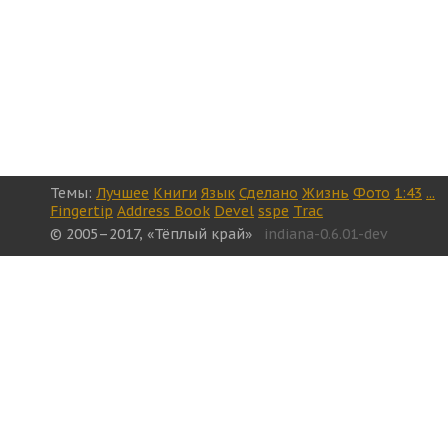
Темы:
Лучшее
Книги
Язык
Сделано
Жизнь
Фото
1:43
...
Fingertip
Address Book
Devel
sspe
Trac
© 2005–2017, «Тёплый край»
indiana-0.6.01-dev