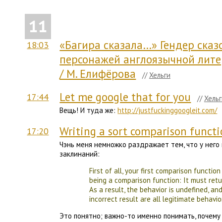
11
«Багира сказала…» Гендер ска
18:03
персонажей англоязычной лите
/ М. Елифёрова
//
Хельги
Let me google that for you
17:44
//
Хельг
Вещь! И туда же:
http://justfuckinggoogleit.com/
Writing a sort comparison functi
17:20
Чэнь меня немножко раздражает тем, что у него
заклинаний:
First of all, your first comparison functio
being a comparison function: It must retu
As a result, the behavior is undefined, an
incorrect result are all legitimate behavio
Это понятно; важно-то именно понимать, почему 