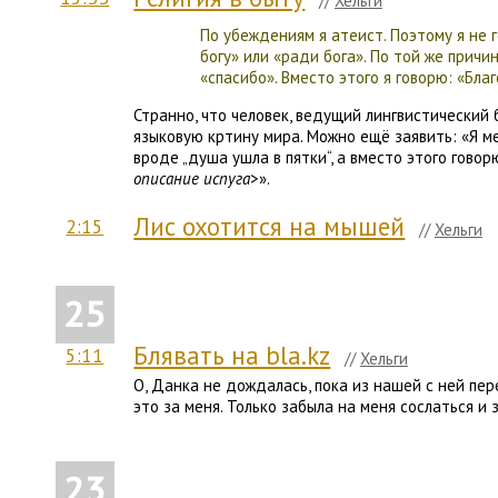
//
Хельги
По убеждениям я атеист. Поэтому я не 
богу» или «ради бога». По той же причи
«спасибо». Вместо этого я говорю: «Бла
Странно, что человек, ведущий лингвистический
языковую кртину мира. Можно ещё заявить: «Я м
вроде „душа ушла в пятки“, а вместо этого говор
описание испуга
>».
Лис охотится на мышей
2:15
//
Хельги
25
Блявать на bla.kz
5:11
//
Хельги
О, Данка не дождалась, пока из нашей с ней пер
это за меня. Только забыла на меня сослаться и
23