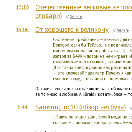
Отечественные легковые автомоб
19:18
словари)
//
Хельги
От хорошего к великому
19:06
//
Хельги
Системные требования — важный для на
Demigod, если бы Тейлор… не подписалс
минимальных машинах работать. […] …К
лэптоп за $499 и потом на нем играет. 
графические карты вышли, он ничего ме
Для таких конфигураций как раз и над
— это ключевой параметр. Почему я ка
суперсистему, чтобы играть нормально 
Остались ещё адекватные люди на этой планете.
за то мною и любима. А «Braid», кстати, бяка — т
Samsung nc10 (обзор нетбука)
5:44
/
…Samsung отдал дань своей моде на се
составом с ионами серебра,
в антибакт