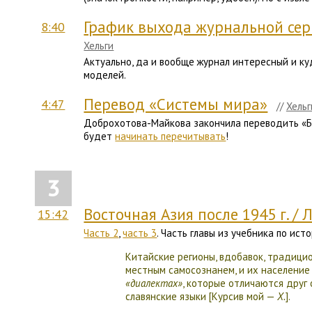
График выхода журнальной сер
8:40
Хельги
Актуально, да и вообще журнал интересный и ку
моделей.
Перевод «Системы мира»
4:47
//
Хельг
Доброхотова-Майкова закончила переводить «Ба
будет
начинать перечитывать
!
3
Восточная Азия после 1945 г. / Л
15:42
Часть 2
,
часть 3
. Часть главы из учебника по ист
Китайские регионы, вдобавок, традиц
местным самосознанем, и их население
«диалектах»
, которые отличаются друг 
славянские языки [Курсив мой —
Х.
].