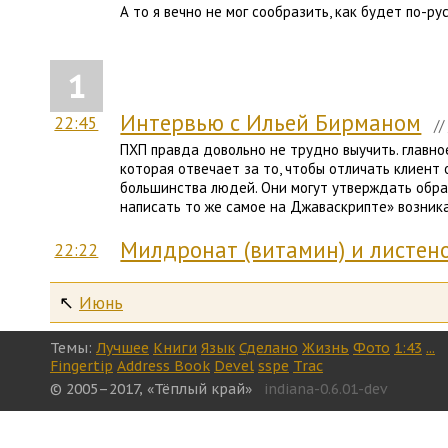
А то я вечно не мог сообразить, как будет по-русск
1
Интервью с Ильей Бирманом
22:45
//
ПХП правда довольно не трудно выучить. главное
которая отвечает за то, чтобы отличать клиент 
большинства людей. Они могут утверждать обрат
написать то же самое на Джаваскрипте» возника
Милдронат (витамин) и листено
22:22
↖
Июнь
Темы:
Лучшее
Книги
Язык
Сделано
Жизнь
Фото
1:43
...
Fingertip
Address Book
Devel
sspe
Trac
© 2005–2017, «Тёплый край»
indiana-0.6.01-dev