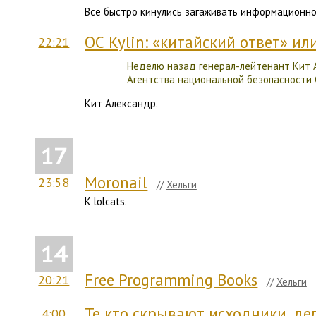
Все быстро кинулись загаживать информационное
ОС Kylin: «китайский ответ» ил
22:21
Неделю назад генерал-лейтенант Кит Ал
Агентства национальной безопасности С
Кит Александр.
17
Moronail
23:58
//
Хельги
К lolcats.
14
Free Programming Books
20:21
//
Хельги
Те кто скрывают исходники, де
4:00