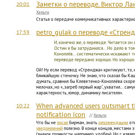
Заметки о переводе. Виктор Ла
20:01
Хельги
Статья о передаче коммуникативных характерис
petro_gulak о переводе «Стре
17:59
И, конечно же, о переводе. Читается он 
Остин я бы затруднился… Но дело в том
Коноплёв… систематически искажают те
переводе передано хорошо. Но хорошо т
Ой! Ну если перевод «Стренджа» критикуют, то, 
ближайшую стеночку. Не знаю, что сказал бы Ка
думать, сравнил бы Клеветенко-Коноплёва скоре
мелочах, но «„загреб первый жар“, ухватил… сам
характерность, юмор, динамику писателя».
When advanced users outsmart t
10:22
notification icon
//
Хельги
Что бы не
писал
Бирман, знать
рекомендации
от
уведомлений
полезно. В конце концов, местами 
(значок громкости, например, удобен). Но с извле