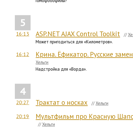
Гомофобофилы?
5
ASP.NET AJAX Control Toolkit
16:13
//
Хе
Может пригодиться для «Километров».
Крина. Ёфикатор. Русские зам
16:12
Хельги
Надстройка для «Ворда».
4
Трактат о носках
20:27
//
Хельги
Мультфильм про Красную Шапо
20:19
//
Хельги