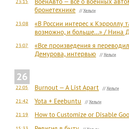
ВоенАвто — всё о военных авто
23:15
бронетехнике
//
Хельги
«В России интерес к Кэрроллу та
23:08
возможно, и больше...» / Нина
«Все произведения я переводил
23:07
Демурова, интервью
//
Хельги
26
Burnout — A List Apart
22:05
//
Хельги
Yota + Eeebuntu
21:42
//
Хельги
How to Customize or Disable Go
21:19
Религия в быту
15:33