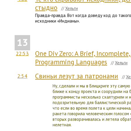
стыдно
//
Хельги
Правда-правда. Вот когда доведу код до такого
исходники «Индианы».
13
One Div Zero: A Brief, Incomplete
22:53
Programming Languages
//
Хельги
Свиньи лезут за патронами
2:54
//
Хе
Ну, сделали и мы в Блицкриге эту самую
ближе к концу проекта и соорудили на 
программисты несколько схалтурили и 
подозрительную для баллистической ра
что если во время полета к цели начина
ракета говорила человеческим голосом «F
вторых разворачивалась и летела обрат
нелетная.