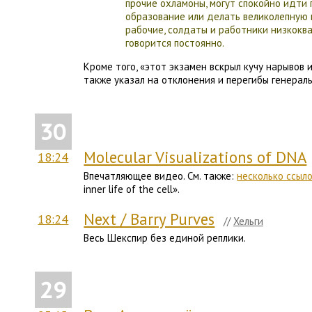
прочие охламоны, могут спокойно идти
образование или делать великолепную 
рабочие, солдаты и работники низкокв
говорится постоянно.
Кроме того, «этот экзамен вскрыл кучу нарывов 
также указал на отклонения и перегибы генеральн
30
Molecular Visualizations of DNA
18:24
Впечатляющее видео. См. также:
несколько ссыл
inner life of the cell».
Next / Barry Purves
18:24
//
Хельги
Весь Шекспир без единой реплики.
29