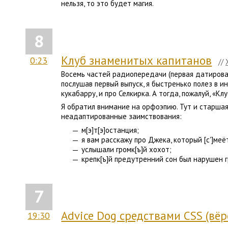
нельзя, то это будет магия.
8
Клуб знаменитых капитанов
0:23
//
Восемь частей радиопередачи (первая датирова
послушав первый выпуск, я быстренько полез в ин
кукабарру, и про Селкирка. А тогда, пожалуй, «К
Я обратил внимание на орфоэпию. Тут и старшая 
неадаптированные заимствования:
м[э]т[э]останция;
я вам расскажу про Джека, который [с']меё
услышали громк[ъ]й хохот;
крепк[ъ]й предутренний сон был нарушен г
7
Advice Dog средствами CSS (вёр
19:30