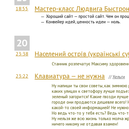
Мастер-класс Людвига Быстрон
18:55
Хороший сайт — простой сайт. Чем он прощ
Конвейер идей, ценность идеи — ноль.
20
Населений острів (українські с
23:38
Станник розпечатує Максиму здоровенну
Клавиатура — не нужна
23:22
//
Хельги
Ну напиши ты свои советы, как зимнюю 
каких улицах к светофору лучше подъез
зеленый загорится! Какие гвозди лучше
городе они продаются дешевле всего! 
какой-то своей информацией! Не нужно 
Но ведь что-то у тебя есть? Ведь что-
Ну нельзя же всю жизнь только молча 
ничего никому не отдавая взамен!