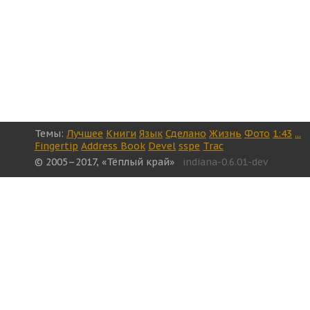
Темы:
Лучшее
Книги
Язык
Сделано
Жизнь
Фото
1:43
...
Fingertip
Address Book
Devel
sspe
Trac
© 2005–2017, «Тёплый край»
indiana-0.6.01-dev