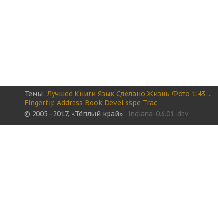
Темы:
Лучшее
Книги
Язык
Сделано
Жизнь
Фото
1:43
...
Fingertip
Address Book
Devel
sspe
Trac
© 2005–2017, «Тёплый край»
indiana-0.6.01-dev