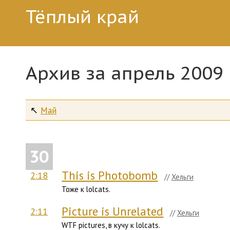
Тёплый край
Архив за апрель 2009
↖
Май
30
This is Photobomb
2:18
//
Хельги
Тоже к lolcats.
Picture is Unrelated
2:11
//
Хельги
WTF pictures, в кучу к lolcats.