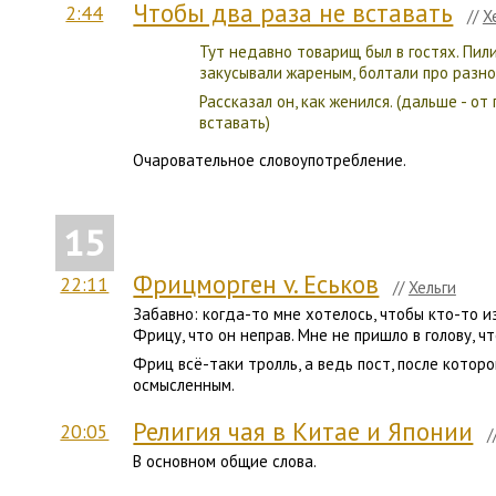
Чтобы два раза не вставать
2:44
//
Х
Тут недавно товарищ был в гостях. Пили
закусывали жареным, болтали про разно
Рассказал он, как женился. (дальше - от
вставать)
Очаровательное словоупотребление.
15
Фрицморген v. Еськов
22:11
//
Хельги
Забавно: когда-то мне хотелось, чтобы кто-то и
Фрицу, что он неправ. Мне не пришло в голову, ч
Фриц всё-таки тролль, а ведь пост, после которо
осмысленным.
Религия чая в Китае и Японии
20:05
/
В основном общие слова.