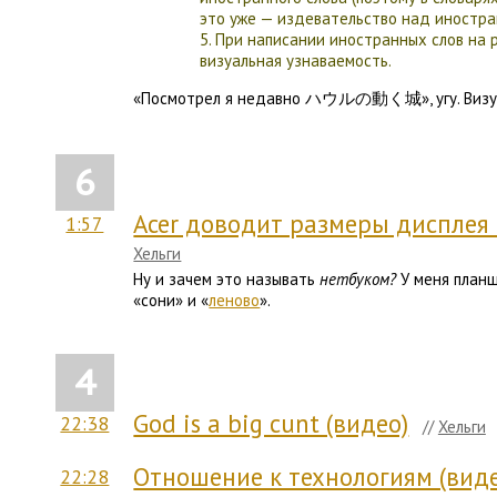
это уже — издевательство над иностра
5. При написании иностранных слов на р
визуальная узнаваемость.
«Посмотрел я недавно ハウルの動く城», угу. Визуа
6
Acer доводит размеры дисплея 
1:57
Хельги
Ну и зачем это называть
нетбуком?
У меня планш
«сони» и «
леново
».
4
God is a big cunt (видео)
22:38
//
Хельги
Отношение к технологиям (виде
22:28