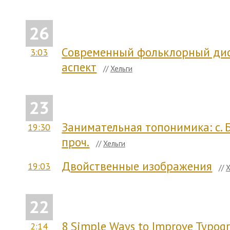
26
Современный фольклорный дис
3:03
аспект
//
Хельги
23
Занимательная топонимика: с. Бу
19:30
проч.
//
Хельги
Двойственные изображения
19:03
//
Х
22
8 Simple Ways to Improve Typogr
2:14