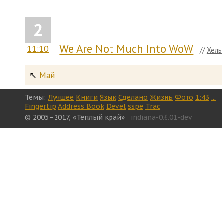
2
We Are Not Much Into WoW
11:10
//
Хель
↖
Май
Темы:
Лучшее
Книги
Язык
Сделано
Жизнь
Фото
1:43
...
Fingertip
Address Book
Devel
sspe
Trac
© 2005–2017, «Тёплый край»
indiana-0.6.01-dev