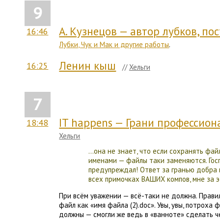
9
А. Кузнецов — автор лубков, пос
16:46
Лубки, Чук и Мак и другие работы
.
Ленин кыш
16:25
//
Хельги
7
IT happens — Грани профессион
18:48
Хельги
…она не знает, что если сохранять фай
именами — файлы таки заменяются. Госп
предупреждал! Ответ за гранью добра и
всех примочках ВАШИХ компов, мне за э
При всём уважении — всё-таки не должна. Прави
файл как «имя файла (2).doc». Увы, увы, потроха
должны — смогли же ведь в «ванноте» сделать 