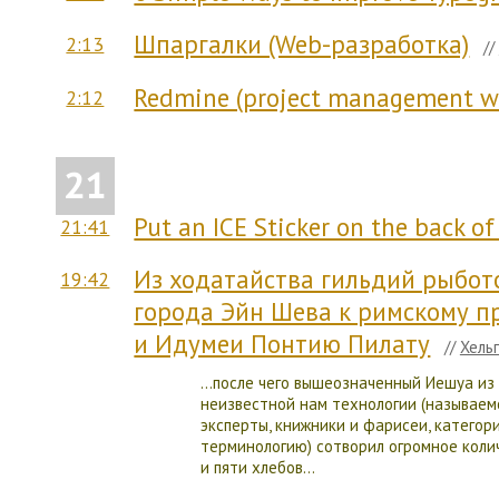
Шпаргалки (Web-разработка)
2:13
//
Redmine (project management we
2:12
21
Put an ICE Sticker on the back o
21:41
Из ходатайства гильдий рыбот
19:42
города Эйн Шева к римскому п
и Идумеи Понтию Пилату
//
Хель
…после чего вышеозначенный Иешуа из
неизвестной нам технологии (называем
эксперты, книжники и фарисеи, катего
терминологию) сотворил огромное коли
и пяти хлебов…