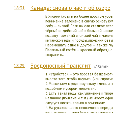
Канада: снова о чае и об озере
18:31
В Японии (хотя и на более простом уро
понимание заложено в самую основу кул
собу — вилкой. Если вы ели сладкое пе
чёрный индийский чай в большой чашке,
подадут зелёный японский чай в малень
китайской еды и посуды, японский без я
Перемешать одно и другое — так же глуп
Плавильный котёл — красивый образ, но 
сохранить.
Вредоносный транслит
18:29
//
Хельги
1. «Удобство» — это простая безграмот
вместо того, чтобы выучить (или спроси
2. Уважением к родному языку здесь и н
подобным мусором, непонятно.
3. Есть такая вещь, как уважение к тво
название (понятие и т. п.) не имеет оф
следует писать только в оригинале.
4. На русском часто невозможно перед
иностранного слова (поэтому в словаря