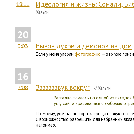
Идеология и жизнь: Сомали, Би
18:11
Хельги
20
Вызов духов и демонов на дом
3:03
Если у меня упёрли
фотографию
— это уже призн
16
Зззззззвук вокруг
3:08
//
Хельги
Разгадка таилась на одной из вкладок
углу сайта красовалась с любовью отри
По-моему, уже давно пора запрещать звук от все
С возможностью разрешить для избранных вкла
например.