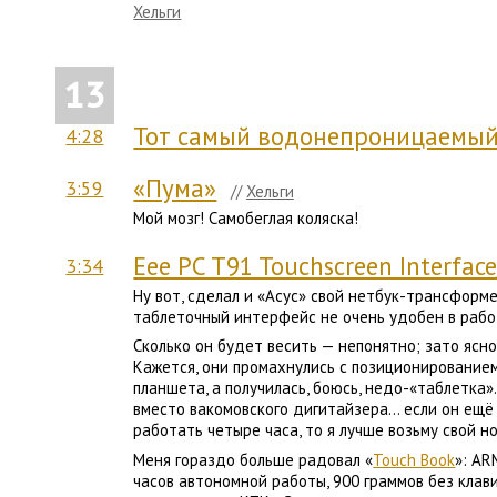
Хельги
13
Тот самый водонепроницаемый
4:28
«Пума»
3:59
//
Хельги
Мой мозг! Самобеглая коляска!
Eee PC T91 Touchscreen Interfac
3:34
Ну вот, сделал и «Асус» свой нетбук-трансформер
таблеточный интерфейс не очень удобен в работ
Сколько он будет весить — непонятно; зато ясно,
Кажется, они промахнулись с позиционированием
планшета, а получилась, боюсь, недо-«таблетка»
вместо вакомовского дигитайзера… если он ещё 
работать четыре часа, то я лучше возьму свой но
Меня гораздо больше радовал «
Touch Book
»: AR
часов автономной работы, 900 граммов без клави