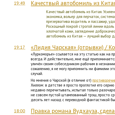
Качествый автобомиль из Кита
19:49
Качествый автобомиль из Китая. Усилен
экономка, вольер для перчаток, систем
презерватива водитель и пассажир, удо
Роскошный покрой строгой линии вдоль
хлопчатой кожи, заглядение доброкаче
автобомиль из Китая — лучший выбор дл
«Лидия Чарская» (отрывки) / К
19:17
«Луркоморье» ссылается на эту статью как на п
всегда. И действительно, мне ещё припоминаетс
уличён своим собеседником-рабочим в незнании
сожалению, я не могу припомнить ни фамилии это
случай.
Но мнения о Чарской (в отличие от)
противоречи
Хиллом: в детстве я просто проглотил его серию
недавно перечитывать, испытал только разочаро
не совсем пустой штампованный трэш, просто ср
десять лет назад с переводной фантастикой бы
Правка романа Вудхауза, сдел
18:00