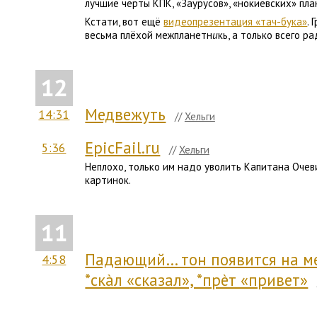
лучшие черты КПК, «Заурусов», «нокиевских» пла
Кстати, вот ещё
видеопрезентация «тач-бука»
.
весьма плёхой межпланетн
и
кь, а только всего р
12
Медвежуть
14:31
//
Хельги
EpicFail.ru
5:36
//
Хельги
Неплохо, только им надо уволить Капитана Оче
картинок.
11
Падающий… тон появится на мес
4:58
*скàл «сказал», *прèт «привет»