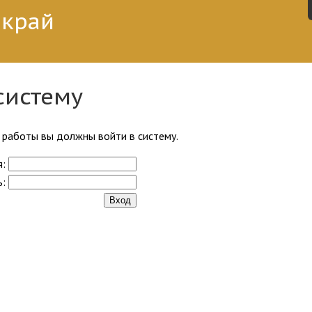
 край
систему
работы вы должны войти в систему.
я:
ь: