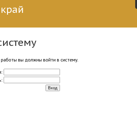
 край
систему
работы вы должны войти в систему.
я:
ь: