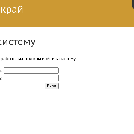
 край
систему
работы вы должны войти в систему.
я:
ь: